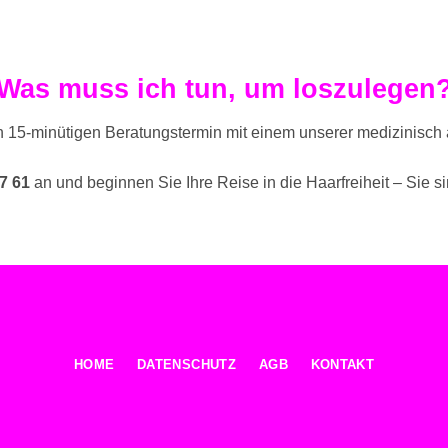
Was muss ich tun, um loszulegen
n 15-minütigen Beratungstermin mit einem unserer medizinisch
7 61
an und beginnen Sie Ihre Reise in die Haarfreiheit – Sie 
HOME
DATENSCHUTZ
AGB
KONTAKT