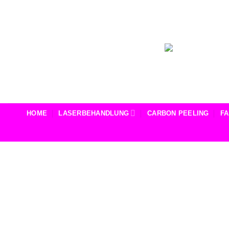
Zum
Inhalt
springen
HOME
LASERBEHANDLUNG
CARBON PEELING
F